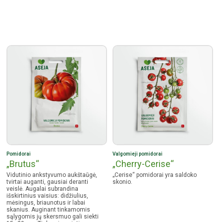
Pomidorai
Valgomieji pomidorai
„Brutus“
„Cherry-Cerise“
Vidutinio ankstyvumo aukštaūgė,
„Cerise“ pomidorai yra saldoko
tvirtai auganti, gausiai deranti
skonio.
veislė. Augalai subrandina
išskirtinius vaisius: didžiulius,
mėsingus, briaunotus ir labai
skanius. Auginant tinkamomis
sąlygomis jų skersmuo gali siekti