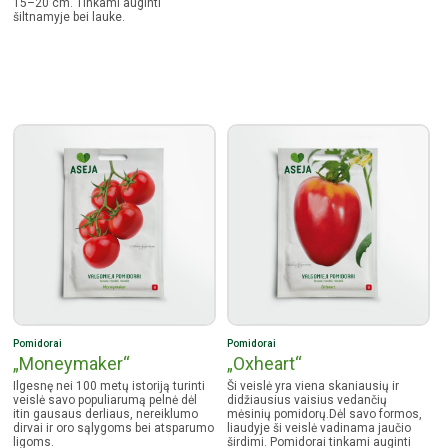
15–20 cm. Tinkami auginti
šiltnamyje bei lauke.
Pomidorai
Pomidorai
„Moneymaker“
„Oxheart“
Ilgesnę nei 100 metų istoriją turinti
Ši veislė yra viena skaniausių ir
veislė savo populiarumą pelnė dėl
didžiausius vaisius vedančių
itin gausaus derliaus, nereiklumo
mėsinių pomidorų.Dėl savo formos,
dirvai ir oro sąlygoms bei atsparumo
liaudyje ši veislė vadinama jaučio
ligoms.
širdimi. Pomidorai tinkami auginti