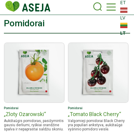
ET
LV
Pomidorai
LT
Pomidorai
Pomidorai
„Zloty Ozarowski“
„Tomato Black Cherry“
Aukštaūgis pomidoras, pasižymintis
Valgomieji pomidorai Black Cherry
gausiu derliumi, ryškiai orandžine
yra populiari ankstyva, aukštaūgė
spalva ir nepaprastai saldžiu skoniu.
vyšninio pomidoro veislė.