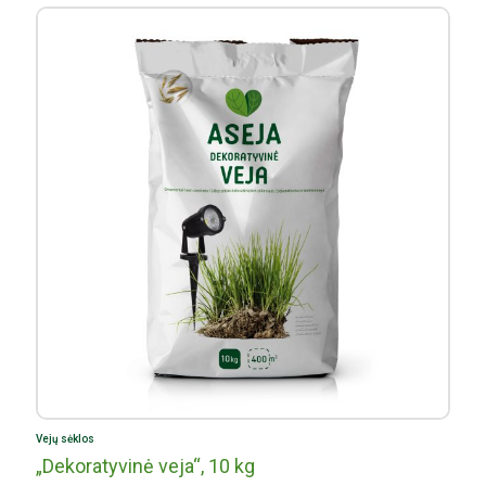
Parduotuvės „Redstena“ 
Parduotuvės „Ovima“ (Vil
Parduotuvės „Kretingos K
E.Benžienės IĮ parduotuv
Parduotuvės „Svaita“ (Rok
Prekybos sistema „Aibė“ (
Vejų sėklos
„Dekoratyvinė veja“, 10 kg