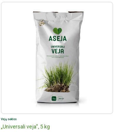
(Gargždų regionas;
kai kuriose parduotuvėse
);
niaus regionas;
kai kuriose parduotuvėse
);
OOP“ (Kretingos regionas;
kai kuriose parduotuvėse
);
ės (Klaipėdos regionas;
kai kuriose parduotuvėse
);
iškio ir Zarasų regionai;
kai kuriose parduotuvėse
);
kai kuriose narių parduotuvėse visoje Lietuvoje).
Vejų sėklos
„Universali veja“, 5 kg