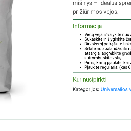
mišinys – idealus spre
prižiūrimos vejos.
Informacija
Vietą vejai išvalykite nuo 
Sukaskite ir išlyginkite ž
Dirvožemį patręškite tink
Sėkite nuo balandžio iki 
atsargiai apgrėbkite grėb
sutrombuokite volu;
Pirmą kartą pjaukite, kai
Pjaukite reguliariai (kas 
Neleiskite viršutiniam dir
Kur nusipirkti
Prekybos centrai „Moki Vež
Kategorijos:
Universalios v
Prekybos centrai „IKI“ (
ka
Prekybos centrai „Norfa“ 
Parduotuvės „Žirnis“ (Joni
Parduotuvės „Utenos pre
Parduotuvės „Gulbelė“ (Š
Parduotuvės „Indritus“ (P
Parduotuvės „TAU“ (Šiauli
„Lietuvos paštas“ skyriai 
Parduotuvės „Šilutės prek