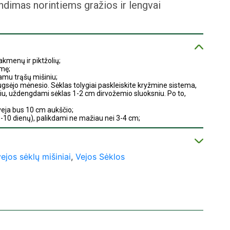
ndimas norintiems gražios ir lengvai
akmenų ir piktžolių;
emę;
amu trąšų mišiniu;
rugsėjo mėnesio. Sėklas tolygiai paskleiskite kryžmine sistema,
liu, uždengdami sėklas 1-2 cm dirvožemio sluoksniu. Po to,
 veja bus 10 cm aukščio;
6 -10 dienų), palikdami ne mažiau nei 3-4 cm;
vožemio sluoksniui perdžiūti (veja praras estetinę išvaizdą).
i“ (visa Lietuva);
ejos sėklų mišiniai
,
Vejos Sėklos
i kuriose parduotuvėse
);
(
kai kuriose parduotuvėse
);
škio, Šaulių regionas);
kyba“ (Utenos regionas;
kai kuriose parduotuvėse
);
akių regionas;
kai kuriose parduotuvėse
);
asvalio regionas;
kai kuriose parduotuvėse
);
ų regionas);
(kai kuriuose pašto skyriuose);
yba“ (Šilutės regionas;
kai kuriose parduotuvėse
);