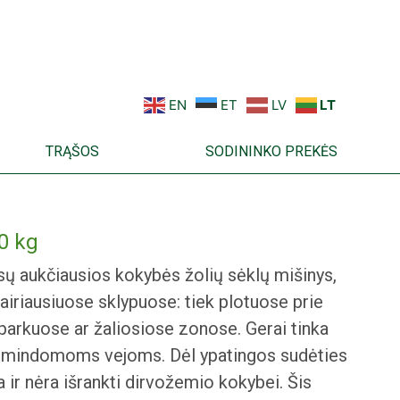
EN
ET
LV
LT
TRĄŠOS
SODININKO PREKĖS
10 kg
sų aukčiausios kokybės žolių sėklų mišinys,
airiausiuose sklypuose: tiek plotuose prie
parkuose ar žaliosiose zonose. Gerai tinka
ai mindomoms vejoms. Dėl ypatingos sudėties
 ir nėra išrankti dirvožemio kokybei. Šis