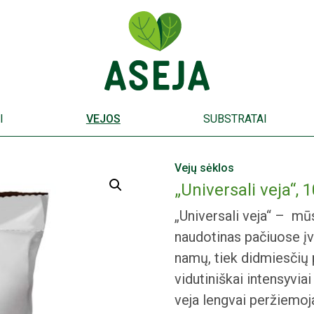
I
VEJOS
SUBSTRATAI
Vejų sėklos
„Universali veja“, 
„Universali veja“ – mū
naudotinas pačiuose įv
namų, tiek didmiesčių 
vidutiniškai intensyvi
veja lengvai peržiemoja