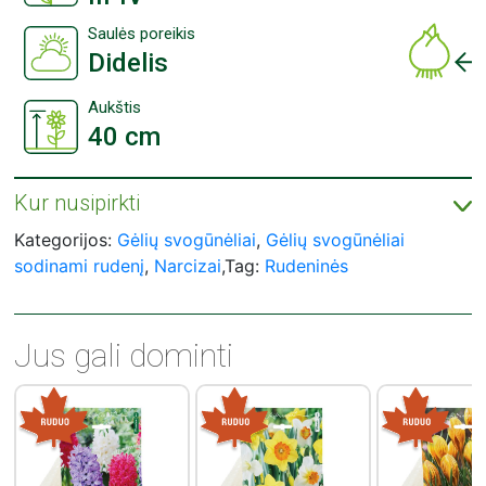
Saulės poreikis
Didelis
Aukštis
40 cm
Kur nusipirkti
ASEJA svogūnėlių įsigykite prekybos centruose visoje Lietuvoje:
Prekybos centrai „Čia Market“;
Kategorijos:
Gėlių svogūnėliai
,
Gėlių svogūnėliai
Prekybos centrai „Gulbelė“;
sodinami rudenį
,
Narcizai
,Tag:
Rudeninės
Prekybos centrai „IKI“;
Prekybos centrai „Šilas“;
Prekybos centrai „Moki Veži“;
Prekybos centrai „Norfa“;
Prekybos centrai „RIMI“;
Prekybos centrai „Žirnis“.
Jus gali dominti