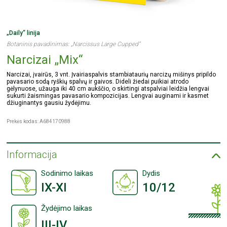
„Daily“ linija
Botaninis pavadinimas: „Narcissus Large Cupped“
Narcizai „Mix“
Narcizai, įvairūs, 3 vnt. Įvairiaspalvis stambiataurių narcizų mišinys pripildo
pavasario sodą ryškių spalvų ir gaivos. Dideli žiedai puikiai atrodo
gėlynuose, užauga iki 40 cm aukščio, o skirtingi atspalviai leidžia lengvai
sukurti žaismingas pavasario kompozicijas. Lengvai auginami ir kasmet
džiuginantys gausiu žydėjimu.
Prekės kodas: A684170988
Informacija
Sodinimo laikas
Dydis
IX-XI
10/12
Žydėjimo laikas
III-IV