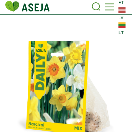
ET
LV
LT