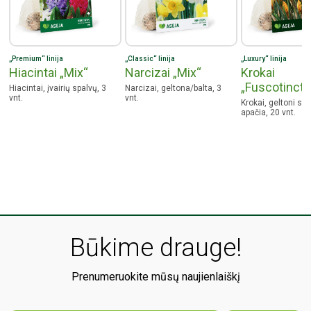
„Premium“ linija
„Classic“ linija
„Luxury“ linija
Hiacintai „Mix“
Narcizai „Mix“
Krokai
„Fuscotinctu
Hiacintai, įvairių spalvų, 3
Narcizai, geltona/balta, 3
vnt.
vnt.
Krokai, geltoni s
apačia, 20 vnt.
Būkime drauge!
Prenumeruokite mūsų naujienlaiškį