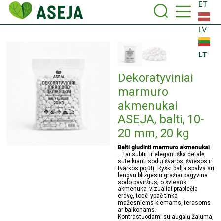
ET
LV
LT
Dekoratyviniai
marmuro
akmenukai
ASEJA, balti, 10-
20 mm, 20 kg
Balti gludinti marmuro akmenukai
– tai subtili ir elegantiška detalė,
suteikianti sodui švaros, šviesos ir
tvarkos pojūtį. Ryški balta spalva su
lengvu blizgesiu gražiai pagyvina
sodo paviršius, o šviesūs
akmenukai vizualiai praplečia
erdvę, todėl ypač tinka
mažesniems kiemams, terasoms
ar balkonams.
Kontrastuodami su augalų žaluma,