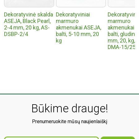
Dekoratyvinė skalda
Dekoratyviniai
Dekoratyvini
ASEJA, Black Pearl,
marmuro
marmuro
2-4 mm, 20 kg, AS-
akmenukai ASEJA,
akmenukai A
DSBP-2/4
balti, 5-10 mm, 20
balti, gludint
kg
mm, 20, kg, 
DMA-15/25
Būkime drauge!
Prenumeruokite mūsų naujienlaiškį