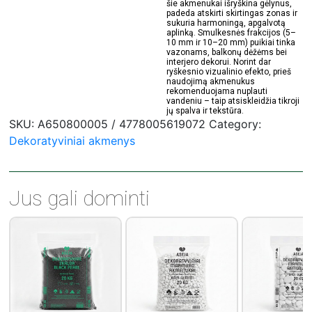
šie akmenukai išryškina gėlynus,
padeda atskirti skirtingas zonas ir
sukuria harmoningą, apgalvotą
aplinką. Smulkesnės frakcijos (5–
10 mm ir 10–20 mm) puikiai tinka
vazonams, balkonų dėžėms bei
interjero dekorui. Norint dar
ryškesnio vizualinio efekto, prieš
naudojimą akmenukus
rekomenduojama nuplauti
vandeniu – taip atsiskleidžia tikroji
jų spalva ir tekstūra.
SKU:
A650800005 / 4778005619072
Category:
Dekoratyviniai akmenys
Jus gali dominti